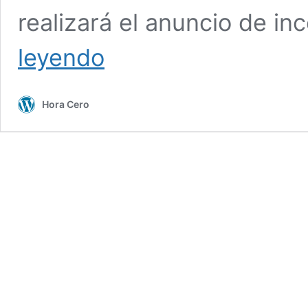
realizará el anuncio de in
Sheinbaum
leyendo
regresa
a
Veracruz
Hora Cero
el
15
de
febrero
y
anunciará
incentivos
para
el
cine