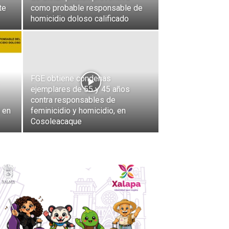
te
como probable responsable de
homicidio doloso calificado
FGE obtiene condenas
ejemplares de 55 y 45 años
contra responsables de
 en
feminicidio y homicidio, en
Cosoleacaque