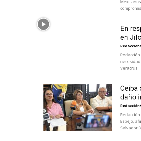
Mexicanos,
compromiso 
En res
en Jil
Redacción
Redacción J
necesidade
Veracruz...
Ceiba 
daño ir
Redacción
Redacción 
Espejo, af
Salvador Dí