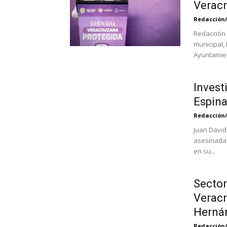
Veracr
Redacción
Redacción 
municipal,
Ayuntamien
Invest
Espina
Redacción
Juan David
asesinada 
en su...
Sector
Veracr
Hernán
Redacción