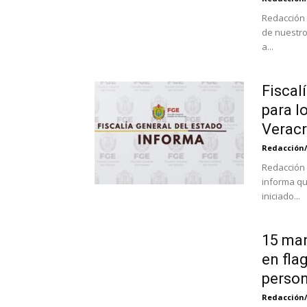
Redacción 
de nuestro
a...
Fiscal
para l
Verac
Redacción
Redacción X
informa qu
iniciado...
15 man
en fla
person
Redacción