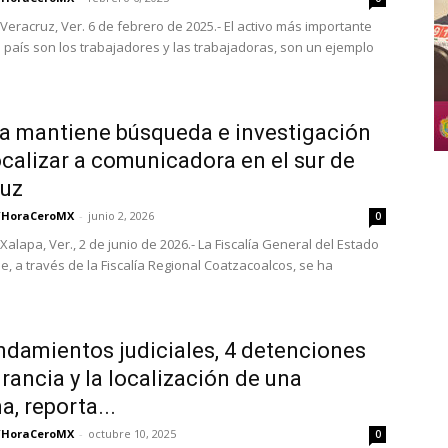
Veracruz, Ver. 6 de febrero de 2025.- El activo más importante
 país son los trabajadores y las trabajadoras, son un ejemplo
ía mantiene búsqueda e investigación
ocalizar a comunicadora en el sur de
ruz
/HoraCeroMX
-
junio 2, 2026
0
alapa, Ver., 2 de junio de 2026.- La Fiscalía General del Estado
e, a través de la Fiscalía Regional Coatzacoalcos, se ha
damientos judiciales, 4 detenciones
grancia y la localización de una
a, reporta...
/HoraCeroMX
-
octubre 10, 2025
0