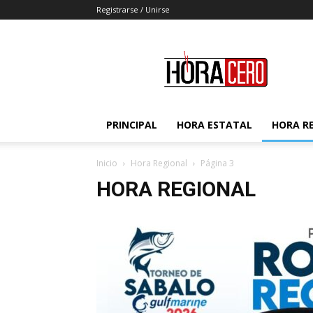
Registrarse / Unirse
Hora
Cero
PRINCIPAL
HORA ESTATAL
HORA R
Inicio
Hora Regional
Página 3
HORA REGIONAL