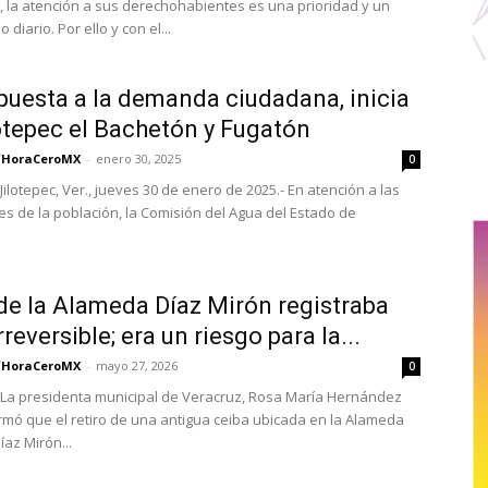
 la atención a sus derechohabientes es una prioridad y un
diario. Por ello y con el...
puesta a la demanda ciudadana, inicia
otepec el Bachetón y Fugatón
/HoraCeroMX
-
enero 30, 2025
0
ilotepec, Ver., jueves 30 de enero de 2025.- En atención a las
s de la población, la Comisión del Agua del Estado de
de la Alameda Díaz Mirón registraba
reversible; era un riesgo para la...
/HoraCeroMX
-
mayo 27, 2026
0
La presidenta municipal de Veracruz, Rosa María Hernández
irmó que el retiro de una antigua ceiba ubicada en la Alameda
az Mirón...