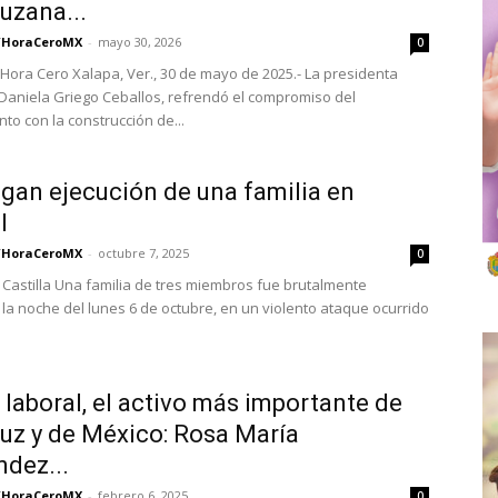
uzana...
/HoraCeroMX
-
mayo 30, 2026
0
Hora Cero Xalapa, Ver., 30 de mayo de 2025.- La presidenta
 Daniela Griego Ceballos, refrendó el compromiso del
to con la construcción de...
igan ejecución de una familia en
l
/HoraCeroMX
-
octubre 7, 2025
0
 Castilla Una familia de tres miembros fue brutalmente
la noche del lunes 6 de octubre, en un violento ataque ocurrido
 laboral, el activo más importante de
uz y de México: Rosa María
dez...
/HoraCeroMX
-
febrero 6, 2025
0