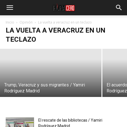
Inicio
Opinión
La vuelta a veracruz en un teclazo
Huerta, el mal querido / Yamiri
LA VUELTA A VERACRUZ EN UN
Rodríguez Madrid
TECLAZO
Redacción/HoraCeroMX
-
abril 21, 2025
Trump, Veracruz y sus migrantes / Yamiri
El acuerdo
Rodríguez Madrid
Rodríguez
El rescate de las bibliotecas / Yamiri
Rodríguez Madrid