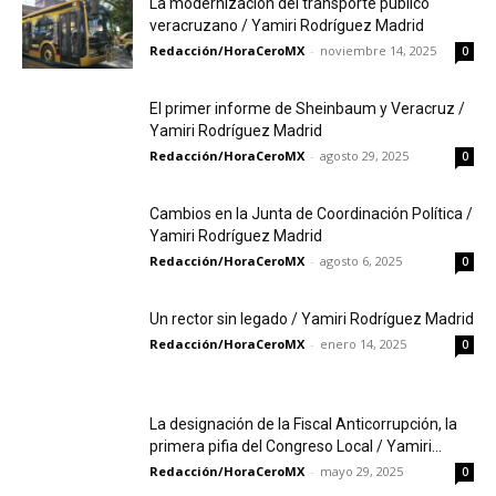
La modernización del transporte público
veracruzano / Yamiri Rodríguez Madrid
Redacción/HoraCeroMX
-
noviembre 14, 2025
0
El primer informe de Sheinbaum y Veracruz /
Yamiri Rodríguez Madrid
Redacción/HoraCeroMX
-
agosto 29, 2025
0
Cambios en la Junta de Coordinación Política /
Yamiri Rodríguez Madrid
Redacción/HoraCeroMX
-
agosto 6, 2025
0
Un rector sin legado / Yamiri Rodríguez Madrid
Redacción/HoraCeroMX
-
enero 14, 2025
0
La designación de la Fiscal Anticorrupción, la
primera pifia del Congreso Local / Yamiri...
Redacción/HoraCeroMX
-
mayo 29, 2025
0