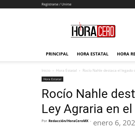
Registrarse / Unirse
Hora
Cero
PRINCIPAL
HORA ESTATAL
HORA R
Inicio
Hora Estatal
Rocío Nahle destaca el legado d
Hora Estatal
Rocío Nahle dest
Ley Agraria en e
enero 6, 20
Por
Redacción/HoraCeroMX
-