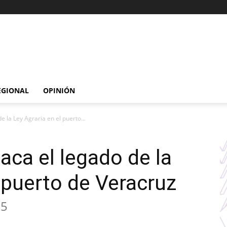
EGIONAL
OPINIÓN
e la Ley Agraria en el puerto...
aca el legado de la
l puerto de Veracruz
25