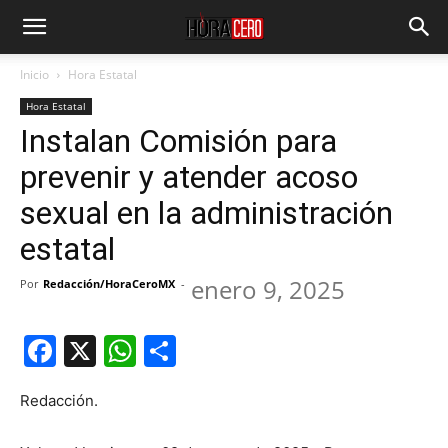
Inicio
Hora Estatal
Hora Estatal
Instalan Comisión para
prevenir y atender acoso
sexual en la administración
estatal
enero 9, 2025
Por
Redacción/HoraCeroMX
-
Facebook
X
WhatsApp
Compartir
Redacción.