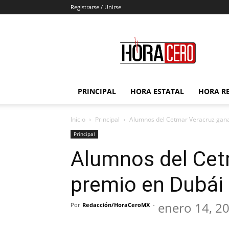
Registrarse / Unirse
Hora
Cero
PRINCIPAL
HORA ESTATAL
HORA R
Inicio
Principal
Alumnos del Cetmar Veracruz gan
Principal
Alumnos del Cet
premio en Dubái
enero 14, 2
Por
Redacción/HoraCeroMX
-