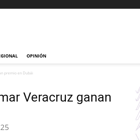
EGIONAL
OPINIÓN
an premio en Dubái
mar Veracruz ganan
025