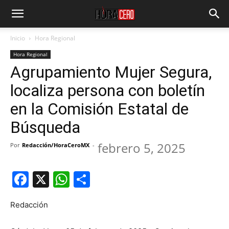
Inicio
Hora Regional
Hora Regional
Agrupamiento Mujer Segura,
localiza persona con boletín
en la Comisión Estatal de
Búsqueda
febrero 5, 2025
Por
Redacción/HoraCeroMX
-
Facebook
X
WhatsApp
Compartir
Redacción