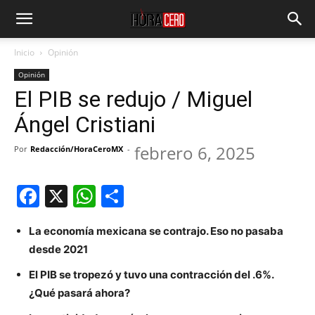
Inicio
Opinión
Opinión
El PIB se redujo / Miguel
Ángel Cristiani
febrero 6, 2025
Por
Redacción/HoraCeroMX
-
Facebook
X
WhatsApp
Compartir
La economía mexicana se contrajo. Eso no pasaba
desde 2021
El PIB se tropezó y tuvo una contracción del .6%.
¿Qué pasará ahora?