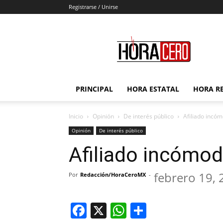
Registrarse / Unirse
Hora
Cero
PRINCIPAL
HORA ESTATAL
HORA R
Inicio
Opinión
De interés público
Afiliado incóm
Opinión
De interés público
Afiliado incómod
febrero 19,
Por
Redacción/HoraCeroMX
-
Facebook
X
WhatsApp
Compartir