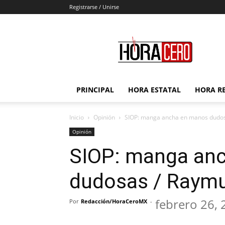
Registrarse / Unirse
Hora
Cero
PRINCIPAL
HORA ESTATAL
HORA R
Inicio
Opinión
SIOP: manga ancha en manos dudo
Opinión
SIOP: manga an
dudosas / Raym
febrero 26,
Por
Redacción/HoraCeroMX
-