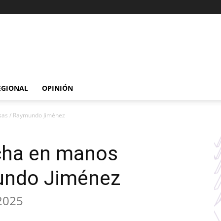
EGIONAL
OPINIÓN
sas / Raymundo Jiménez
cha en manos
undo Jiménez
 2025