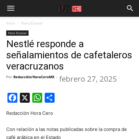
Inicio
Hora Estatal
Hora Estatal
Nestlé responde a
señalamientos de cafetaleros
veracruzanos
febrero 27, 2025
Por
Redacción/HoraCeroMX
-
Facebook
X
WhatsApp
Compartir
Redacción Hora Cero
Con relación a las notas publicadas sobre la compra de
café arábica en el Estado