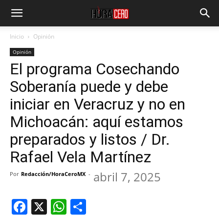
Inicio
Opinión
Opinión
El programa Cosechando
Soberanía puede y debe
iniciar en Veracruz y no en
Michoacán: aquí estamos
preparados y listos / Dr.
Rafael Vela Martínez
abril 7, 2025
Por
Redacción/HoraCeroMX
-
Facebook
X
WhatsApp
Compartir