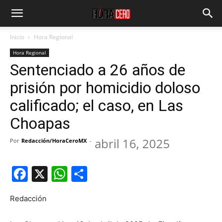
Inicio
Hora Regional
Hora Regional
Sentenciado a 26 años de
prisión por homicidio doloso
calificado; el caso, en Las
Choapas
abril 16, 2025
Por
Redacción/HoraCeroMX
-
Facebook
X
WhatsApp
Compartir
Redacción