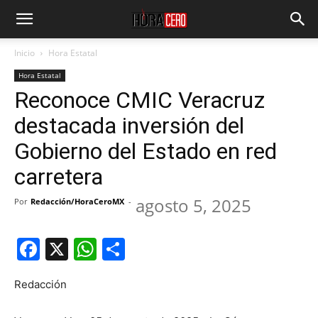
Inicio
Hora Estatal
Hora Estatal
Reconoce CMIC Veracruz
destacada inversión del
Gobierno del Estado en red
carretera
agosto 5, 2025
Por
Redacción/HoraCeroMX
-
Facebook
X
WhatsApp
Compartir
Redacción