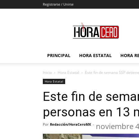
Registrarse / Unirse
Hora
Cero
PRINCIPAL
HORA ESTATAL
HORA R
Inicio
Hora Estatal
Este fin de semana SSP detien
Hora Estatal
Este fin de sema
personas en 13 
noviembre 4
Por
Redacción/HoraCeroMX
-