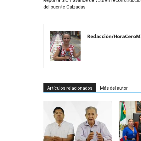
Reporta SICT avance de 75% en reconstrucció
del puente Calzadas
Redacción/HoraCeroM
Artículos relacionados
Más del autor