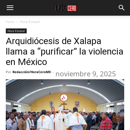
Inicio
Hora Estatal
Hora Estatal
Arquidiócesis de Xalapa
llama a “purificar” la violencia
en México
noviembre 9, 2025
Por
Redacción/HoraCeroMX
-