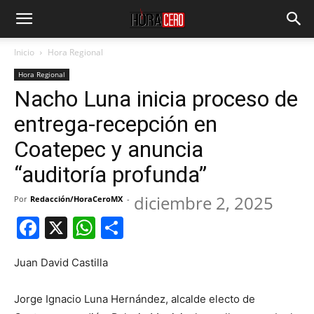
Inicio
Hora Regional
Hora Regional
Nacho Luna inicia proceso de
entrega-recepción en
Coatepec y anuncia
“auditoría profunda”
diciembre 2, 2025
Por
Redacción/HoraCeroMX
-
Facebook
X
WhatsApp
Compartir
Juan David Castilla
Jorge Ignacio Luna Hernández, alcalde electo de