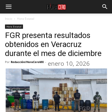
Inicio
Hora Estatal
Hora Estatal
FGR presenta resultados
obtenidos en Veracruz
durante el mes de diciembre
enero 10, 2026
Por
Redacción/HoraCeroMX
-