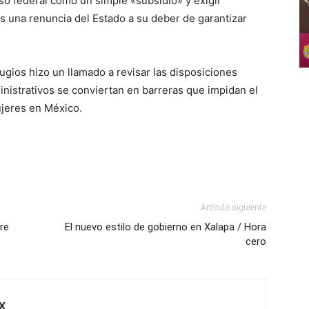
rso federal como un simple «subsidio» y exigir
s una renuncia del Estado a su deber de garantizar
gios hizo un llamado a revisar las disposiciones
inistrativos se conviertan en barreras que impidan el
mujeres en México.
Artículo siguiente
re
El nuevo estilo de gobierno en Xalapa / Hora
cero
X