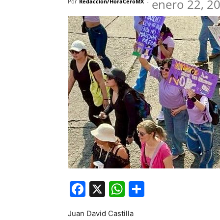
enero 22, 2
Por
Redacción/HoraCeroMX
-
Facebook
X
WhatsApp
Compartir
Juan David Castilla