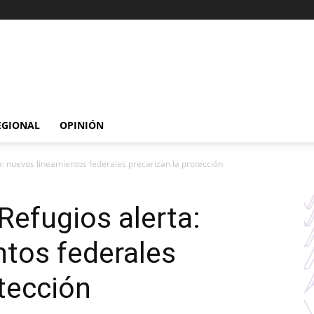
EGIONAL
OPINIÓN
a: nuevos lineamientos federales precarizan la protección
Refugios alerta:
tos federales
otección