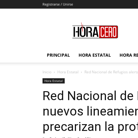
Registrarse / Unirse
Hora
Cero
PRINCIPAL
HORA ESTATAL
HORA R
Inicio
Hora Estatal
Red Nacional de Refugios alert
Hora Estatal
Red Nacional de 
nuevos lineamien
precarizan la pr