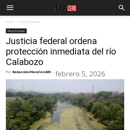
Inicio
Hora Estatal
Hora Estatal
Justicia federal ordena
protección inmediata del río
Calabozo
febrero 5, 2026
Por
Redacción/HoraCeroMX
-