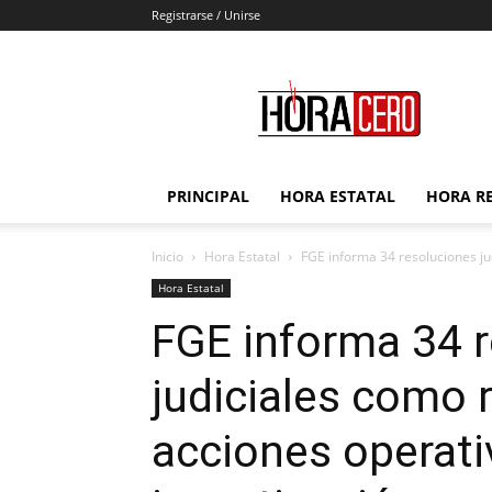
Registrarse / Unirse
Hora
Cero
PRINCIPAL
HORA ESTATAL
HORA R
Inicio
Hora Estatal
FGE informa 34 resoluciones jud
Hora Estatal
FGE informa 34 
judiciales como 
acciones operati