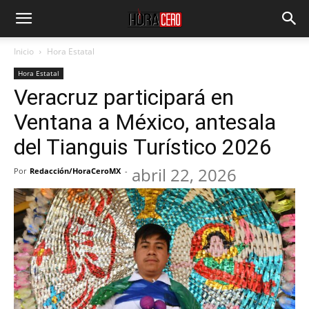
Inicio
Hora Estatal
Hora Estatal
Veracruz participará en
Ventana a México, antesala
del Tianguis Turístico 2026
abril 22, 2026
Por
Redacción/HoraCeroMX
-