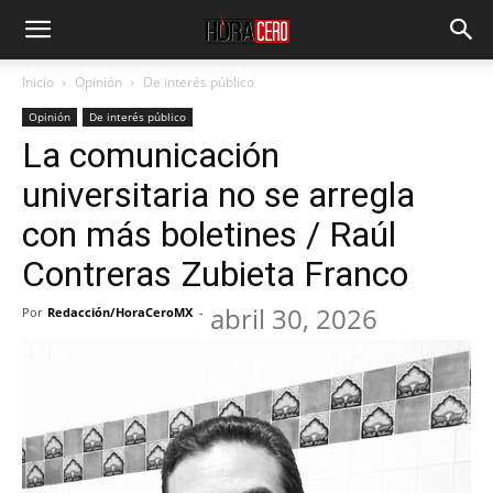
Inicio
Opinión
De interés público
Opinión
De interés público
La comunicación
universitaria no se arregla
con más boletines / Raúl
Contreras Zubieta Franco
abril 30, 2026
Por
Redacción/HoraCeroMX
-