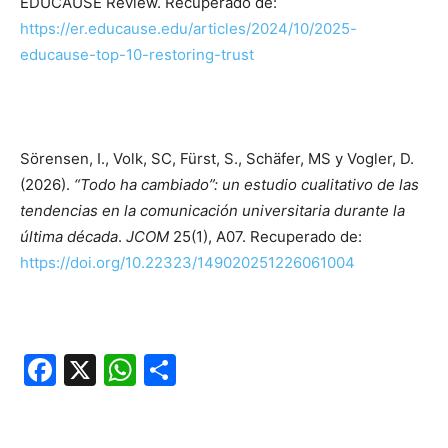
EDUCAUSE Review. Recuperado de:
https://er.educause.edu/articles/2024/10/2025-
educause-top-10-restoring-trust
Sörensen, I., Volk, SC, Fürst, S., Schäfer, MS y Vogler, D.
(2026).
“Todo ha cambiado”: un estudio cualitativo de las
tendencias en la comunicación universitaria durante la
última década
.
JCOM
25(1), A07. Recuperado de:
https://doi.org/10.22323/149020251226061004
Facebook
X
WhatsApp
Compartir