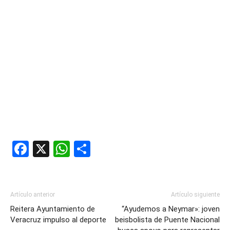
Facebook
X
WhatsApp
Compartir
Artículo anterior
Artículo siguiente
Reitera Ayuntamiento de
“Ayudemos a Neymar»: joven
Veracruz impulso al deporte
beisbolista de Puente Nacional