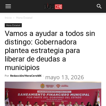
Inicio
Hora Estatal
Hora Estatal
Vamos a ayudar a todos sin
distingo: Gobernadora
plantea estrategia para
liberar de deudas a
municipios
mayo 13, 2026
Por
Redacción/HoraCeroMX
-