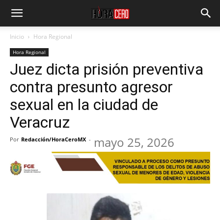
Inicio
Hora Regional
Hora Regional
Juez dicta prisión preventiva
contra presunto agresor
sexual en la ciudad de
Veracruz
mayo 25, 2026
Por
Redacción/HoraCeroMX
-