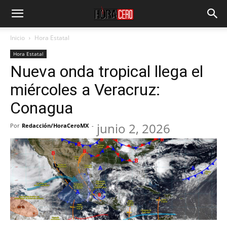
Inicio
Hora Estatal
Hora Estatal
Nueva onda tropical llega el
miércoles a Veracruz:
Conagua
junio 2, 2026
Por
Redacción/HoraCeroMX
-