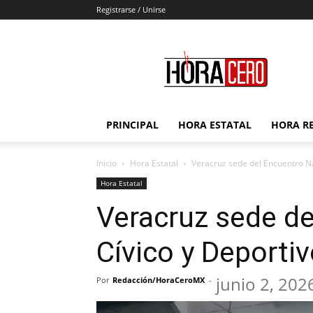
Registrarse / Unirse
Hora
Cero
PRINCIPAL
HORA ESTATAL
HORA R
Inicio
Hora Estatal
Veracruz sede del Encuentro N
Hora Estatal
Veracruz sede de
Cívico y Deport
junio 2, 202
Por
Redacción/HoraCeroMX
-