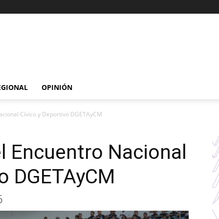
EGIONAL
OPINIÓN
acional Cívico y Deportivo DGETAyCM
l Encuentro Nacional
ivo DGETAyCM
6