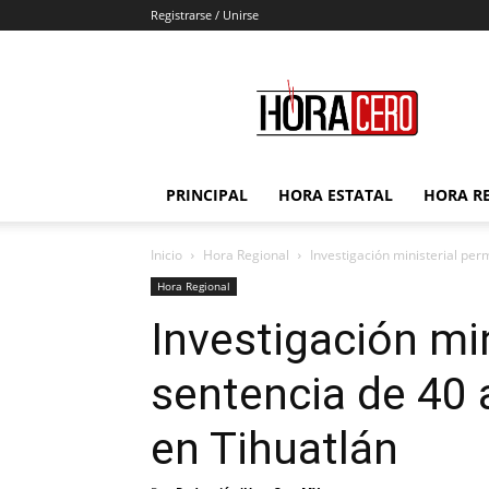
Registrarse / Unirse
Hora
Cero
PRINCIPAL
HORA ESTATAL
HORA R
Inicio
Hora Regional
Investigación ministerial per
Hora Regional
Investigación min
sentencia de 40 
en Tihuatlán