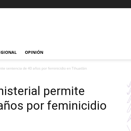
EGIONAL
OPINIÓN
mite sentencia de 40 años por feminicidio en Tihuatlán
isterial permite
años por feminicidio