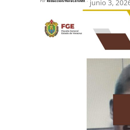
junio 3, 202
Por
Redacción/HoraCeroMX
-