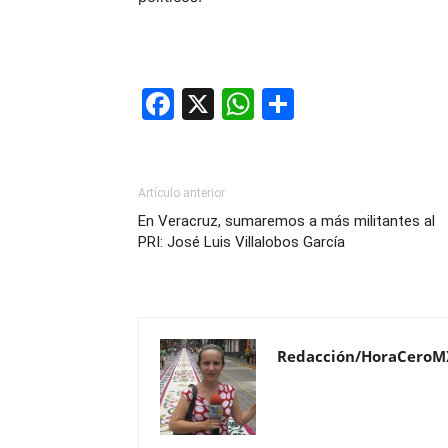
Facebook
X
WhatsApp
Compartir
Artículo anterior
En Veracruz, sumaremos a más militantes al
PRI: José Luis Villalobos García
Redacción/HoraCeroM