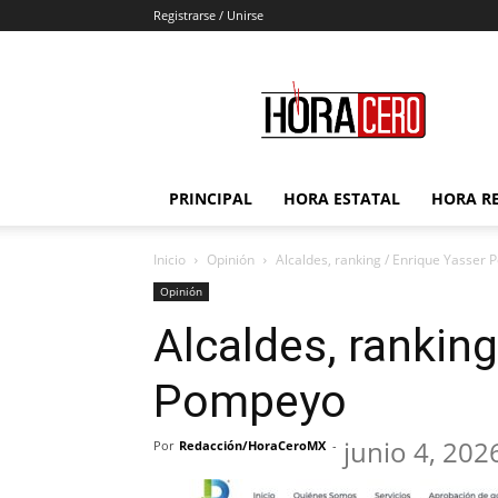
Registrarse / Unirse
Hora
Cero
PRINCIPAL
HORA ESTATAL
HORA R
Inicio
Opinión
Alcaldes, ranking / Enrique Yasser
Opinión
Alcaldes, ranking
Pompeyo
junio 4, 202
Por
Redacción/HoraCeroMX
-