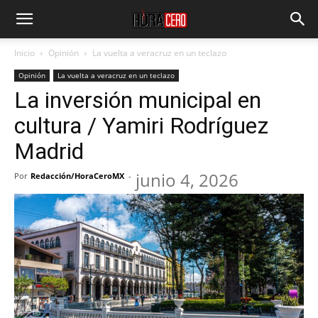
Inicio
Opinión
La vuelta a veracruz en un teclazo
Opinión
La vuelta a veracruz en un teclazo
La inversión municipal en
cultura / Yamiri Rodríguez
Madrid
junio 4, 2026
Por
Redacción/HoraCeroMX
-