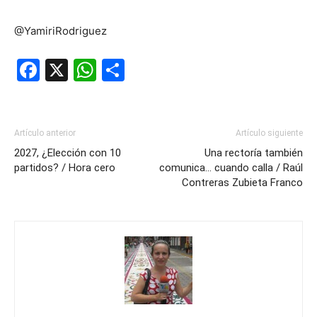
@YamiriRodriguez
Facebook
X
WhatsApp
Compartir
Artículo anterior
Artículo siguiente
2027, ¿Elección con 10
Una rectoría también
partidos? / Hora cero
comunica… cuando calla / Raúl
Contreras Zubieta Franco