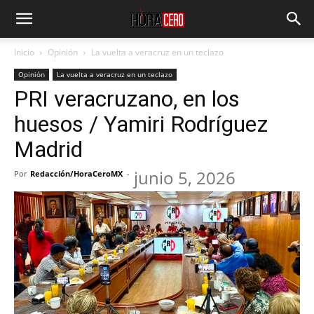
Inicio
Opinión
La vuelta a veracruz en un teclazo
Opinión
La vuelta a veracruz en un teclazo
PRI veracruzano, en los
huesos / Yamiri Rodríguez
Madrid
junio 5, 2026
Por
Redacción/HoraCeroMX
-