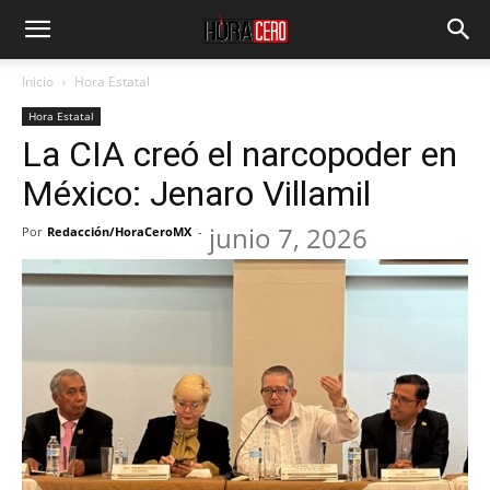
Inicio
Hora Estatal
Hora Estatal
La CIA creó el narcopoder en
México: Jenaro Villamil
junio 7, 2026
Por
Redacción/HoraCeroMX
-