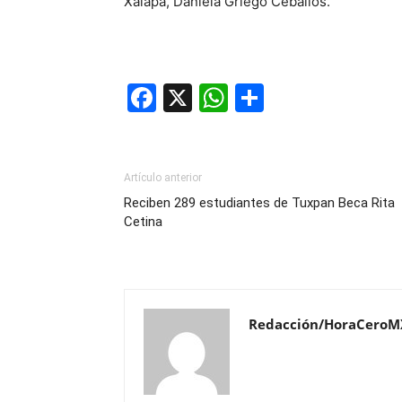
Xalapa, Daniela Griego Ceballos.
Facebook
X
WhatsApp
Compartir
Artículo anterior
Reciben 289 estudiantes de Tuxpan Beca Rita
Cetina
Redacción/HoraCeroM