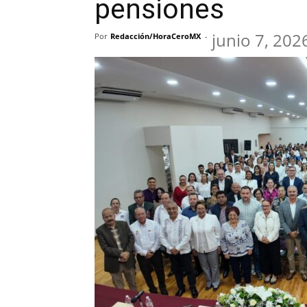
pensiones
junio 7, 202
Por
Redacción/HoraCeroMX
-