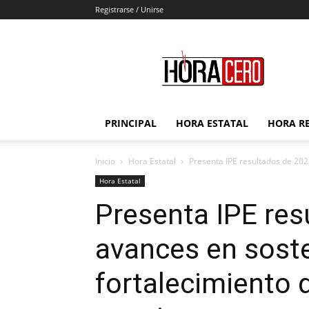
Registrarse / Unirse
Hora
Cero
PRINCIPAL
HORA ESTATAL
HORA R
Inicio
Hora Estatal
Presenta IPE resultados de 2025
Hora Estatal
Presenta IPE res
avances en sosten
fortalecimiento 