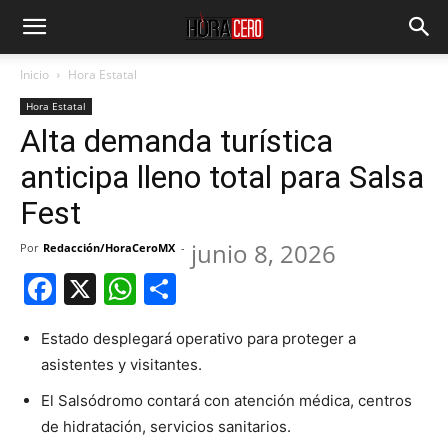
Inicio
Hora Estatal
Hora Estatal
Alta demanda turística
anticipa lleno total para Salsa
Fest
junio 8, 2026
Por
Redacción/HoraCeroMX
-
Facebook
X
WhatsApp
Compartir
Estado desplegará operativo para proteger a
asistentes y visitantes.
El Salsódromo contará con atención médica, centros
de hidratación, servicios sanitarios.