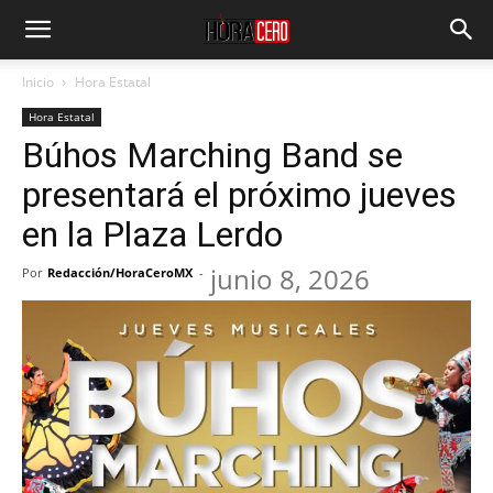
Inicio
Hora Estatal
Hora Estatal
Búhos Marching Band se
presentará el próximo jueves
en la Plaza Lerdo
junio 8, 2026
Por
Redacción/HoraCeroMX
-