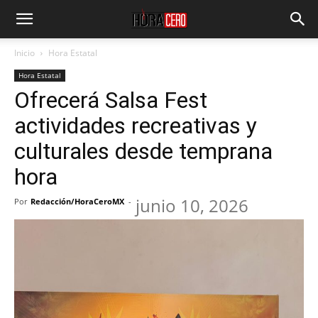
Inicio
Hora Estatal
Hora Estatal
Ofrecerá Salsa Fest
actividades recreativas y
culturales desde temprana
hora
junio 10, 2026
Por
Redacción/HoraCeroMX
-