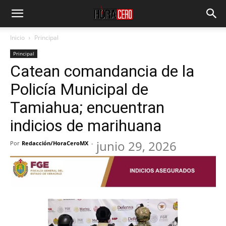
Inicio
Principal
Principal
Catean comandancia de la
Policía Municipal de
Tamiahua; encuentran
indicios de marihuana
junio 29, 2026
Por
Redacción/HoraCeroMX
-