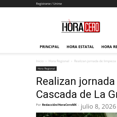
Registrarse / Unirse
Hora
Cero
PRINCIPAL
HORA ESTATAL
HORA R
Inicio
Hora Regional
Realizan jornada de limpiez
Hora Regional
Realizan jornada 
Cascada de La G
julio 8, 2026
Por
Redacción/HoraCeroMX
-