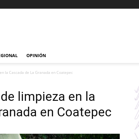
EGIONAL
OPINIÓN
a en la Cascada de La Granada en Coatepec
de limpieza en la
ranada en Coatepec