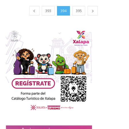
393
394
395