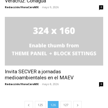
Veracruz: Conagua
Redacción/HoraCeroMX
-
mayo 9, 2026
0
Invita SECVER a jornadas
medioambientales en el MAEV
Redacción/HoraCeroMX
-
mayo 8, 2026
0
125
126
127