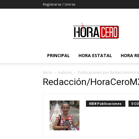
Registrarse / Unirse
Hora
Cero
PRINCIPAL
HORA ESTATAL
HORA R
Inicio
Autores
Publicaciones por Redacción/Ho
Redacción/HoraCeroM
4058 Publicaciones
0 C