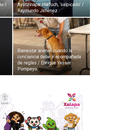
lo /
Ayotzinapa: Harfuch, ‘salpicado’ /
Raymundo Jiménez
Bienestar animal: cuando la
conciencia debe ir acompañada
de reglas / Enrique Yasser
Pompeyo