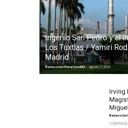
Ingenio San Pedro y el 
Los Tuxtlas / Yamiri Rod
Madrid
Redacción/HoraCeroMX
-
agosto 7, 2026
Irving
Magist
Miguel
Redacción
CONTRASEÑ