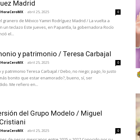
guez Madrid
/HoraCeroMX
-
abril 25, 2025
0
el granero de México Yamiri Rodríguez Madrid / La vuelta a
n un teclazo Este jueves, en Papantla, la gobernadora Rocío
ió el...
onio y patrimonio / Teresa Carbajal
/HoraCeroMX
-
abril 25, 2025
0
 y patrimonio Teresa Carbajal / Debo, no niego; pago, lo justo
más bonito que estar enamorado?, bueno, sí, ser
ido. Me refiero en...
ersión del Grupo Modelo / Miguel
Cristiani
/HoraCeroMX
-
abril 25, 2025
0
lones de pesos mexicanos entre 2025 y 2027 Conocido por su