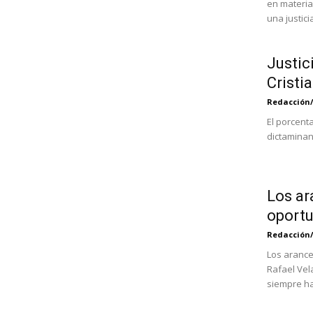
en materia
una justicia
Justic
Cristia
Redacción
El porcent
dictaminan 
Los ar
oportu
Redacción
Los arance
Rafael Vel
siempre ha 