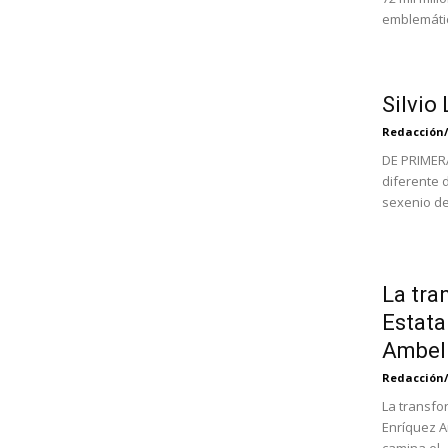
emblemátic
Silvio
Redacción
DE PRIMERA
diferente d
sexenio de.
La tra
Estata
Ambel
Redacción
La transfor
Enríquez A