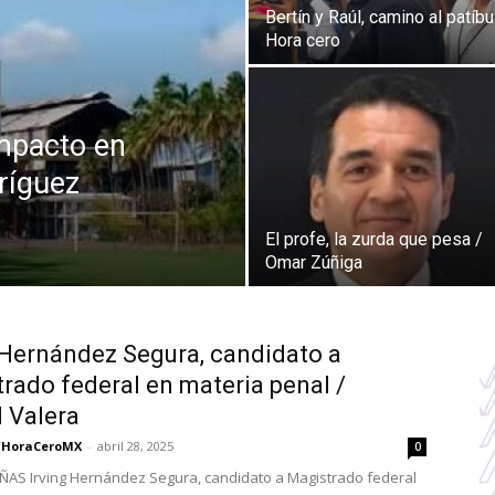
Bertín y Raúl, camino al patíbu
Hora cero
impacto en
ríguez
El profe, la zurda que pesa /
Omar Zúñiga
 Hernández Segura, candidato a
rado federal en materia penal /
 Valera
/HoraCeroMX
-
abril 28, 2025
0
AS Irving Hernández Segura, candidato a Magistrado federal