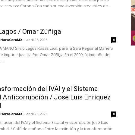
a cerveza Corona Con cada nueva inversión crea miles de...
 Lagos / Omar Zúñiga
/HoraCeroMX
-
abril 25, 2025
0
 MANO Silvio Lagos Rosas Leal, para la Sala Regional Manera
e impartir justicia Por Omar Zúñiga En el 2009, último año del
..
nsformación del IVAI y el Sistema
l Anticorrupción / José Luis Enríquez
l
/HoraCeroMX
-
abril 25, 2025
0
mación del IVAI y el Sistema Estatal Anticorrupción José Luis
mbell / Café de mañana Entre la extinción y la transformación