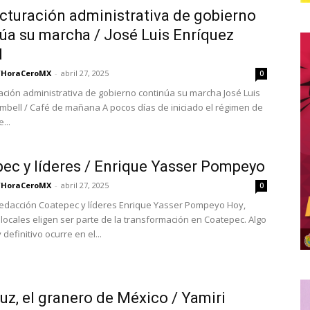
cturación administrativa de gobierno
úa su marcha / José Luis Enríquez
l
/HoraCeroMX
-
abril 27, 2025
0
ación administrativa de gobierno continúa su marcha José Luis
mbell / Café de mañana A pocos días de iniciado el régimen de
...
ec y líderes / Enrique Yasser Pompeyo
/HoraCeroMX
-
abril 27, 2025
0
dacción Coatepec y líderes Enrique Yasser Pompeyo Hoy,
 locales eligen ser parte de la transformación en Coatepec. Algo
definitivo ocurre en el...
uz, el granero de México / Yamiri