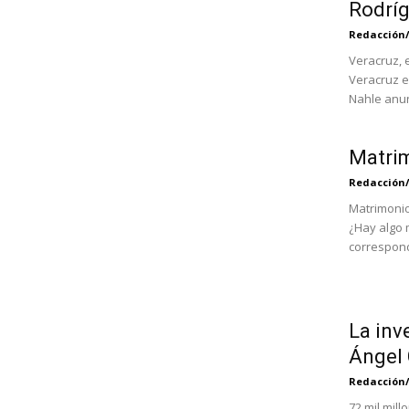
Rodrí
Redacción
Veracruz, 
Veracruz e
Nahle anunc
Matrim
Redacción
Matrimonio
¿Hay algo 
correspond
La inv
Ángel 
Redacción
72 mil mil