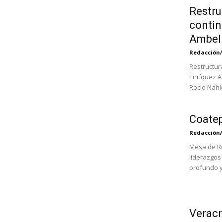
Restru
contin
Ambel
Redacción
Restructur
Enríquez A
Rocío Nahle
Coatep
Redacción
Mesa de Re
liderazgos
profundo y 
Veracr