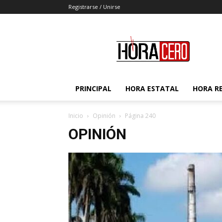
Registrarse / Unirse
Hora
Cero
PRINCIPAL
HORA ESTATAL
HORA R
Inicio
Opinión
Página 240
OPINIÓN