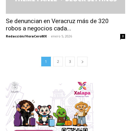
Se denuncian en Veracruz más de 320
robos a negocios cada...
Redacción/HoraCeroMX
-
enero 5, 2026
0
1
2
3