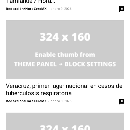
Tamiahua / Hora...
Redacción/HoraCeroMX
-
enero 9, 2026
0
Veracruz, primer lugar nacional en casos de
tuberculosis respiratoria
Redacción/HoraCeroMX
-
enero 8, 2026
0