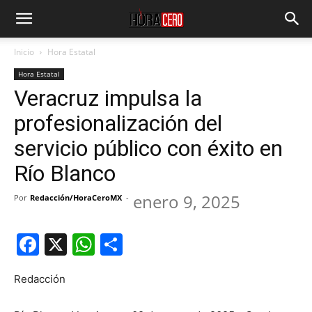
Inicio
Hora Estatal
Hora Estatal
Veracruz impulsa la
profesionalización del
servicio público con éxito en
Río Blanco
enero 9, 2025
Por
Redacción/HoraCeroMX
-
Facebook
X
WhatsApp
Compartir
Redacción