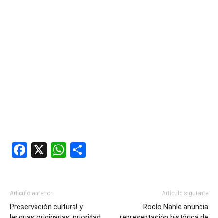
Facebook
X
WhatsApp
Compartir
Artículo anterior
Artículo siguiente
Preservación cultural y
Rocío Nahle anuncia
lenguas originarias, prioridad
representación histórica de