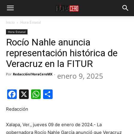
Inicio
Hora Estatal
Hora Estatal
Rocío Nahle anuncia
representación histórica de
Veracruz en la FITUR
enero 9, 2025
Por
Redacción/HoraCeroMX
-
Facebook
X
WhatsApp
Compartir
Redacción
Xalapa, Ver., jueves 09 de enero de 2024.- La
gobernadora Rocío Nahle García anunció que Veracruz