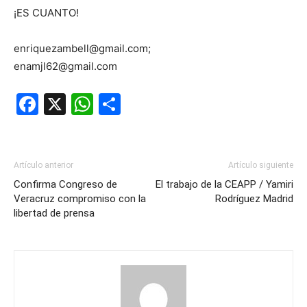
¡ES CUANTO!
enriquezambell@gmail.com;
enamjl62@gmail.com
Facebook
X
WhatsApp
Compartir
Artículo anterior
Artículo siguiente
Confirma Congreso de
El trabajo de la CEAPP / Yamiri
Veracruz compromiso con la
Rodríguez Madrid
libertad de prensa