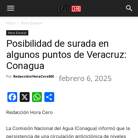
Inicio
Hora Estatal
Hora Estatal
Posibilidad de surada en
algunos puntos de Veracruz:
Conagua
febrero 6, 2025
Por
Redacción/HoraCeroMX
-
Facebook
X
WhatsApp
Compartir
Redacción Hora Cero
La Comisión Nacional del Agua (Conagua) informó que la
persistencia de una circulación anticiclónica de niveles