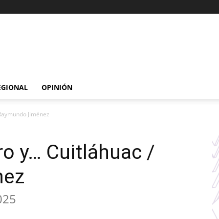
EGIONAL
OPINIÓN
 Raymundo Jiménez
o y… Cuitláhuac /
nez
025