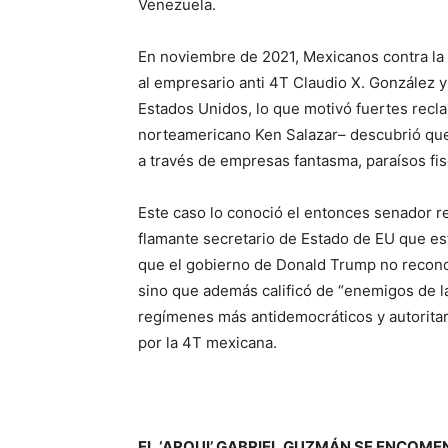
Venezuela.
En noviembre de 2021, Mexicanos contra la C
al empresario anti 4T Claudio X. González 
Estados Unidos, lo que motivó fuertes recl
norteamericano Ken Salazar– descubrió que
a través de empresas fantasma, paraísos fi
Este caso lo conoció el entonces senador 
flamante secretario de Estado de EU que est
que el gobierno de Donald Trump no recon
sino que además calificó de “enemigos de l
regímenes más antidemocráticos y autoritar
por la 4T mexicana.
EL ‘ARQUI’ GABRIEL GUZMÁN SE ENCOME