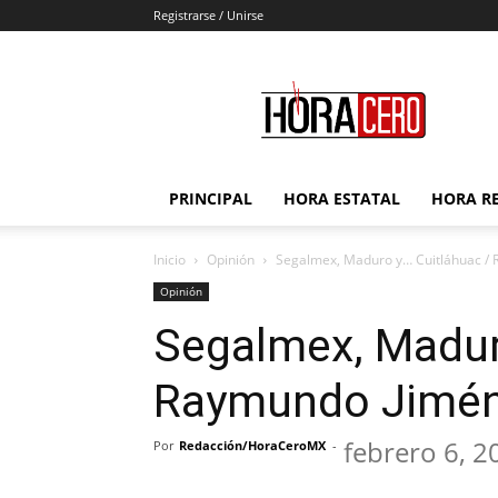
Registrarse / Unirse
Hora
Cero
PRINCIPAL
HORA ESTATAL
HORA R
Inicio
Opinión
Segalmex, Maduro y… Cuitláhuac /
Opinión
Segalmex, Madur
Raymundo Jimé
febrero 6, 2
Por
Redacción/HoraCeroMX
-