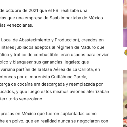
 de octubre de 2021 que el FBI realizaba una
icias que una empresa de Saab importaba de México
lias venezolanas.
 Local de Abastecimiento y Producción), creados en
militares jubilados adeptos al régimen de Maduro que
fico y tráfico de combustible, eran usados para enviar
ico y blanquear sus ganancias ilegales; que
livariana partían de la Base Aérea de La Carlota, en
tonces por el morenista Cuitláhuac García,
 carga de cocaína era descargada y reemplazada por
ducados, y que luego estos mismos aviones aterrizaban
territorio venezolano.
mpresas en México que fueron suplantadas como
he en polvo, que en realidad nunca se negociaron con