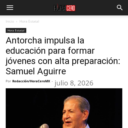
Inicio
Hora Estatal
Hora Estatal
Antorcha impulsa la
educación para formar
jóvenes con alta preparación:
Samuel Aguirre
julio 8, 2026
Por
Redacción/HoraCeroMX
-