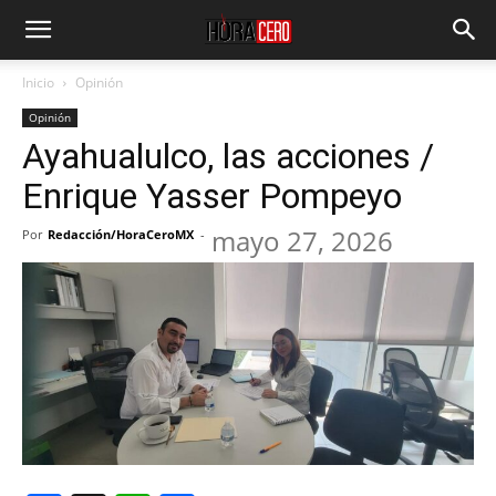
Inicio
Opinión
Opinión
Ayahualulco, las acciones /
Enrique Yasser Pompeyo
mayo 27, 2026
Por
Redacción/HoraCeroMX
-